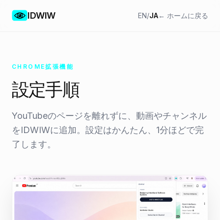
IDWIW
EN
/
JA
← ホームに戻る
CHROME拡張機能
設定手順
YouTubeのページを離れずに、動画やチャンネル
をIDWIWに追加。設定はかんたん、1分ほどで完
了します。